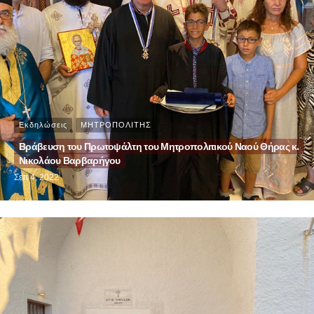
Εκδηλώσεις
ΜΗΤΡΟΠΟΛΙΤΗΣ
Βράβευση του Πρωτοψάλτη του Μητροπολιτικού Ναού Θήρας κ.
Νικολάου Βαρβαρήγου
Σεπ 4, 2022