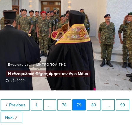
Ενοριακα νεα
ΜΗΤΡΟΠΟΛΙΤΗΣ
Η εθνοφυλακή Θήρας τίμησε τον Άγιο Μάμα
Σεπ 1, 2022
Previous
1
…
78
79
80
…
99
Next