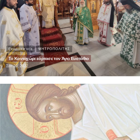
Ενοριακα νεα
ΜΗΤΡΟΠΟΛΙΤΗΣ
Το Κοντοχώρι εόρτασε τον Άγιο Ευστάθιο
Σεπ 20, 2022