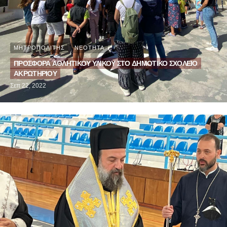
ΜΗΤΡΟΠΟΛΙΤΗΣ
ΝΕΟΤΗΤΑ
ΠΡΟΣΦΟΡΑ ΑΘΛΗΤΙΚΟΥ ΥΛΙΚΟΥ ΣΤΟ ΔΗΜΟΤΙΚΟ ΣΧΟΛΕΙΟ
ΑΚΡΩΤΗΡΙΟΥ
Σεπ 22, 2022