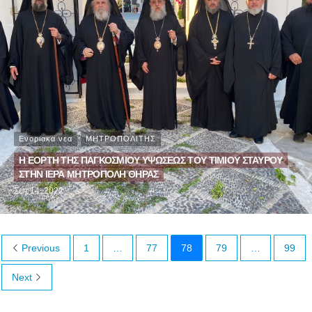
Ενοριακα νεα
ΜΗΤΡΟΠΟΛΙΤΗΣ
Η ΕΟΡΤΗ ΤΗΣ ΠΑΓΚΟΣΜΙΟΥ ΥΨΩΣΕΩΣ ΤΟΥ ΤΙΜΙΟΥ ΣΤΑΥΡΟΥ
ΣΤΗΝ ΙΕΡΑ ΜΗΤΡΟΠΟΛΗ ΘΗΡΑΣ
Σεπ 14, 2022
Previous
1
…
77
78
79
…
99
Next