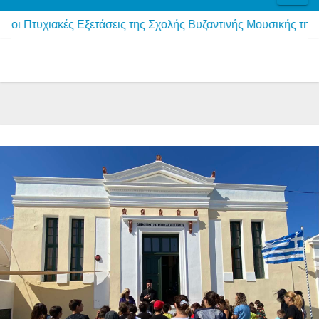
ές Εξετάσεις της Σχολής Βυζαντινής Μουσικής της Ιεράς Μητ