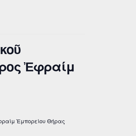
κοῦ
υρος Ἐφραίμ
φραίμ Ἐμπορείου Θήρας