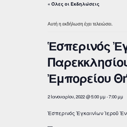
« Όλες οι Εκδηλώσεις
Αυτή η εκδήλωση έχει τελειώσει.
Ἑσπερινός Ἐγ
Παρεκκλησίο
Ἐμπορείου Θ
2 Ιανουαρίου, 2022 @ 5:00 μμ
-
7:00 μμ
Ἑσπερινός Ἐγκαινίων Ἱεροῦ Ἐ