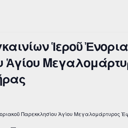
καινίων Ἱεροῦ Ἐνορια
υ Ἁγίου Μεγαλομάρτ
ήρας
νοριακοῦ Παρεκκλησίου Ἁγίου Μεγαλομάρτυρος Ἐ