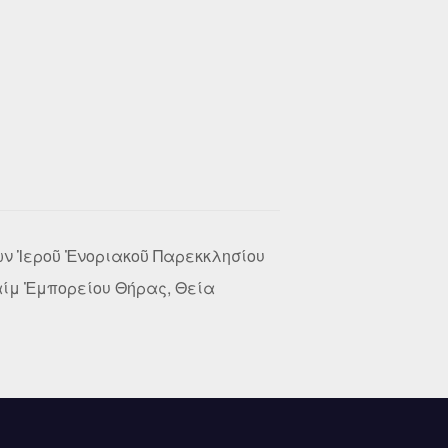
ν Ἱεροῦ Ἐνοριακοῦ Παρεκκλησίου
ίμ Ἐμπορείου Θήρας, Θεία