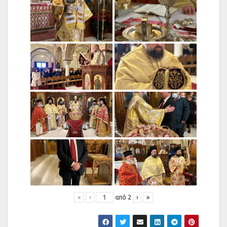
«
‹
από
2
›
»