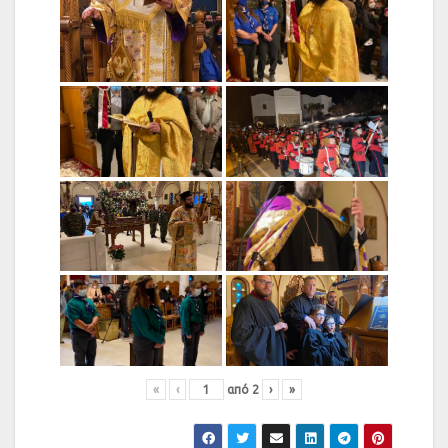
«
‹
από
2
›
»