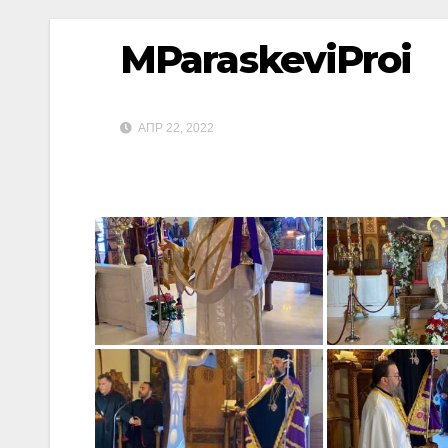
MParaskeviProi
ΑΠΡ 22, 2022