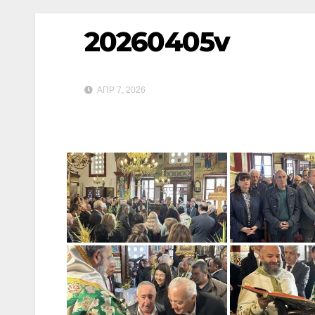
20260405v
ΑΠΡ 7, 2026