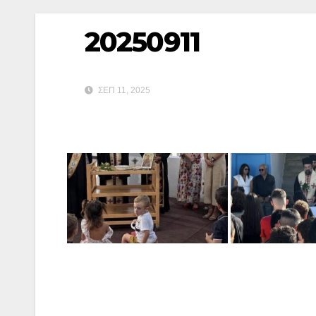
20250911
ΣΕΠ 11, 2025