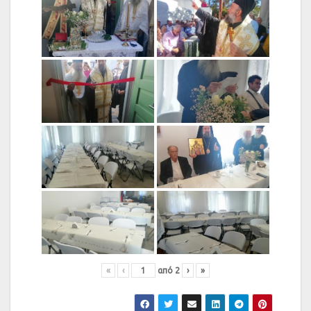
«
‹
από
2
›
»