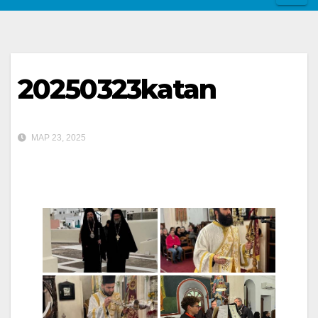
20250323katan
ΜΑΡ 23, 2025