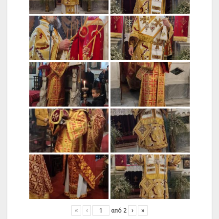
«
‹
από
2
›
»