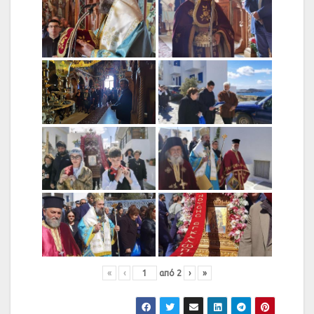
«
‹
από
2
›
»