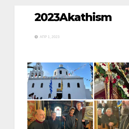
2023Akathism
ΑΠΡ 1, 2023