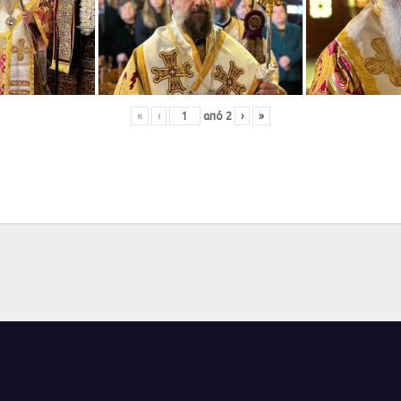
«
‹
από
2
›
»