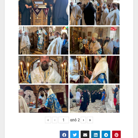
«
‹
από
2
›
»