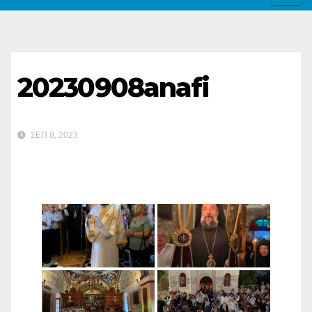
20230908anafi
ΣΕΠ 8, 2023