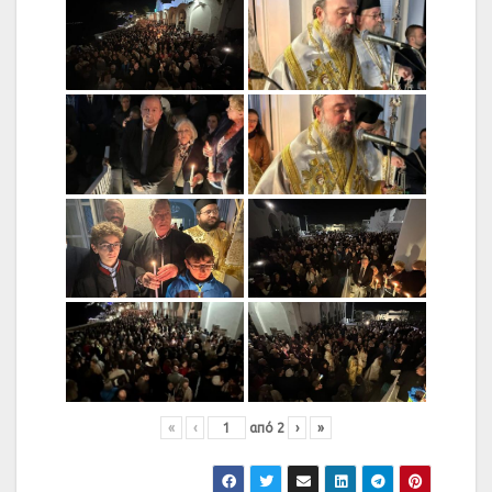
«
‹
από
2
›
»