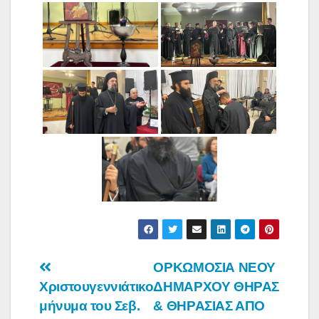
Πλοήγηση
ΟΡΚΩΜΟΣΙΑ ΝΕΟΥ
Χριστουγεννιάτικο
ΔΗΜΑΡΧΟΥ ΘΗΡΑΣ
άρθρων
μήνυμα του Σεβ.
& ΘΗΡΑΣΙΑΣ ΑΠΟ