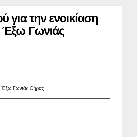
 για την ενοικίαση
ς Έξω Γωνιάς
υς Έξω Γωνιάς Θήρας