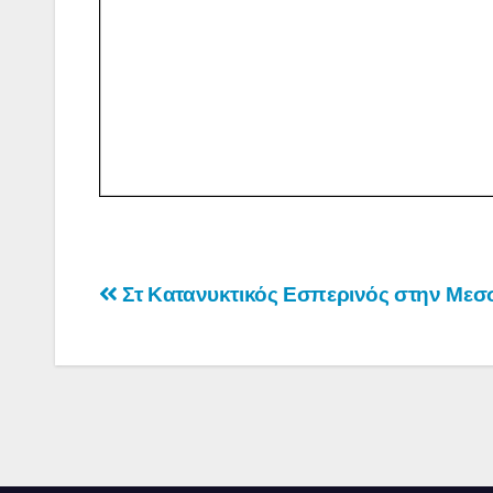
Πλοήγηση
Στ Κατανυκτικός Εσπερινός στην Μεσ
άρθρων