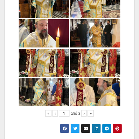
«
‹
από
2
›
»