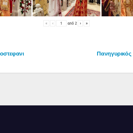
«
‹
από
2
›
»
ροστεφανι
Πανηγυρικός 