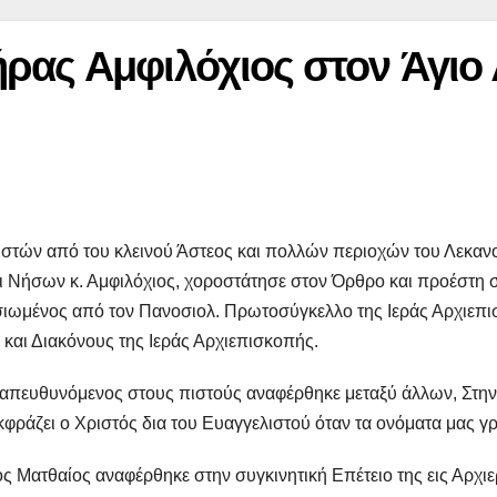
ρας Αμφιλόχιος στον Άγιο
ιστών από του κλεινού Άστεος και πολλών περιοχών του Λεκαν
Νήσων κ. Αμφιλόχιος, χοροστάτησε στον Όρθρο και προέστη στ
ιωμένος από τον Πανοσιολ. Πρωτοσύγκελλο της Ιεράς Αρχιεπι
 και Διακόνους της Ιεράς Αρχιεπισκοπής.
 απευθυνόμενος στους πιστούς αναφέρθηκε μεταξύ άλλων, Στη
εκφράζει ο Χριστός δια του Ευαγγελιστού όταν τα ονόματα μας 
ος Ματθαίος αναφέρθηκε στην συγκινητική Επέτειο της εις Αρχι