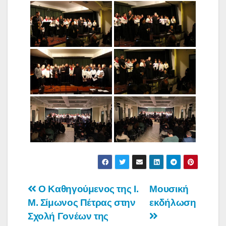
Πλοήγηση
Ο Καθηγούμενος της Ι.
Μουσική
Μ. Σίμωνος Πέτρας στην
εκδήλωση
άρθρων
Σχολή Γονέων της