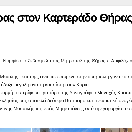
ρας στον Καρτεράδο Θήρα
ου Νυμφίου, ο Σεβασμιώτατος Μητροπολίτης Θήρας κ. Αμφιλόχι
 Μεγάλης Τετάρτης, είναι αφιερωμένη στην αμαρτωλή γυναίκα π
 έδειξε μεγάλη αγάπη και πίστη στον Κύριο.
 αφορμή το περίφημο τροπάριο της Υμνογράφου Μοναχής Κασσια
κκλησίας μας αποτελεί δεύτερο Βάπτισμα και πνευματική αναγέ
τινής Μουσικής της Ιεράς Μητροπόλεςς υπό την χοραρχία του 