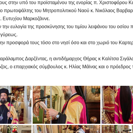
τους στην υπό του προϊσταμένου της ενορίας π. Χριστοφόρου 
ο πρωτοψάλτης του Μητροπολιτικού Ναού κ. Νικόλαος Βαρβαρή
κ. Ευτυχίου Μαρκοζάννε.
χαν την ευλογία της προσκύνησης του τιμίου λειψάνου του οσίο
ηγύρεως.
την προσφορά τους τόσο στο νησί όσο και στο χωριό του Καρτε
ράλαμπος Δαρζέντας, η αντιδήμαρχος Θήρας κ Καλίτσα Σιγάλα, 
ος, ο επαρχιακός σύμβουλος κ. Ηλίας Μάϊνας και ο πρόεδρος 