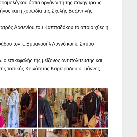
Καραμολέγκου άρτια οργάνωση της πανηγύρεως.
γος και η χορωδία της Σχολής Βυζαντινής
υ πατρός Αρσενίου του Καππαδόκου το οποίο χθες η
ράδου τον κ. Εμμανουήλ Λυγνό και κ. Σπύρο
ο επικεφαλής της μείζονος αντιπολίτευσης και
της τοπικής Κοινότητας Καρτεράδου κ. Γιάννης