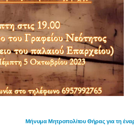
Μήνυμα Μητροπολίτου Θήρας για τη έναρ