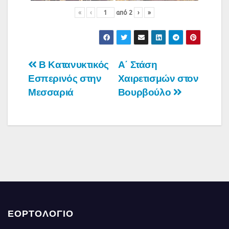
«
‹
από
2
›
»
Πλοήγηση
Β Κατανυκτικός
Α΄ Στάση
Εσπερινός στην
Χαιρετισμών στον
άρθρων
Μεσσαριά
Βουρβούλο
ΕΟΡΤΟΛΟΓΙΟ