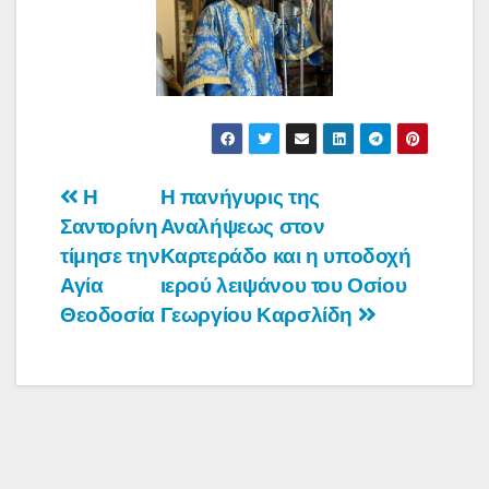
Πλοήγηση
Η
Η πανήγυρις της
Σαντορίνη
Αναλήψεως στον
άρθρων
τίμησε την
Καρτεράδο και η υποδοχή
Αγία
ιερού λειψάνου του Οσίου
Θεοδοσία
Γεωργίου Καρσλίδη