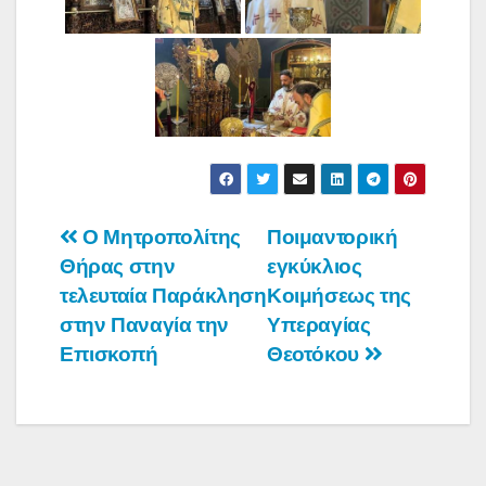
Πλοήγηση
Ο Μητροπολίτης
Ποιμαντορική
Θήρας στην
εγκύκλιος
άρθρων
τελευταία Παράκληση
Κοιμήσεως της
στην Παναγία την
Υπεραγίας
Επισκοπή
Θεοτόκου