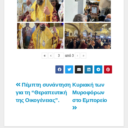
«
‹
από
3
›
»
Πλοήγηση
Πέμπτη συνάντηση
Κυριακή των
για τη “Θεραπευτική
Μυροφόρων
άρθρων
της Οικογένειας”.
στο Εμπορείο