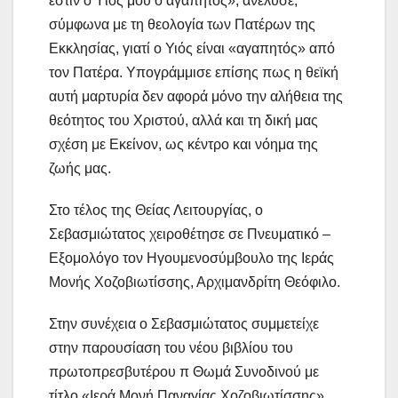
ἐστιν ὁ Υἱός μου ὁ ἀγαπητός», ανέλυσε,
σύμφωνα με τη θεολογία των Πατέρων της
Εκκλησίας, γιατί ο Υιός είναι «αγαπητός» από
τον Πατέρα. Υπογράμμισε επίσης πως η θεϊκή
αυτή μαρτυρία δεν αφορά μόνο την αλήθεια της
θεότητος του Χριστού, αλλά και τη δική μας
σχέση με Εκείνον, ως κέντρο και νόημα της
ζωής μας.
Στο τέλος της Θείας Λειτουργίας, ο
Σεβασμιώτατος χειροθέτησε σε Πνευματικό –
Εξομολόγο τον Ηγουμενοσύμβουλο της Ιεράς
Μονής Χοζοβιωτίσσης, Αρχιμανδρίτη Θεόφιλο.
Στην συνέχεια ο Σεβασμιώτατος συμμετείχε
στην παρουσίαση του νέου βιβλίου του
πρωτοπρεσβυτέρου π Θωμά Συνοδινού με
τίτλο «Ιερά Μονή Παναγίας Χοζοβιωτίσσης».