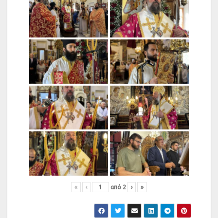
«
‹
από
2
›
»