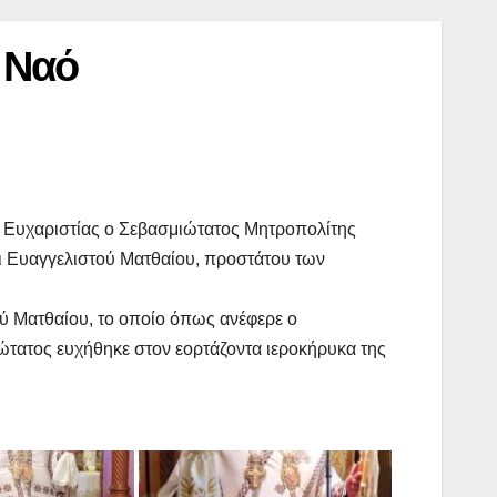
 Ναό
ς Ευχαριστίας ο Σεβασμιώτατος Μητροπολίτης
ι Ευαγγελιστού Ματθαίου, προστάτου των
ού Ματθαίου, το οποίο όπως ανέφερε ο
ιώτατος ευχήθηκε στον εορτάζοντα ιεροκήρυκα της