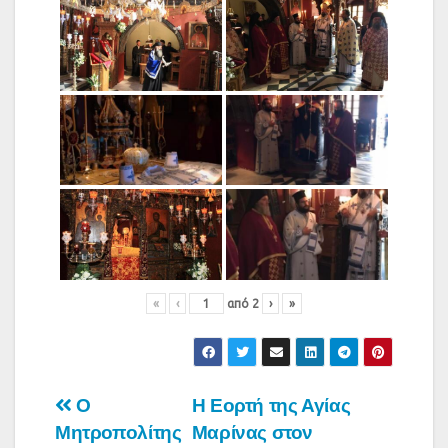
«
‹
από
2
›
»
Πλοήγηση
Ο
Η Εορτή της Αγίας
Μητροπολίτης
Μαρίνας στον