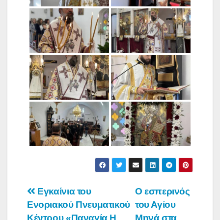
Πλοήγηση
Εγκαίνια του
Ο εσπερινός
Ενοριακού Πνευματικού
του Αγίου
άρθρων
Κέντρου «Παναγία Η
Μηνά στα