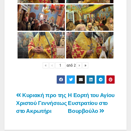
«
‹
από
2
›
»
Πλοήγηση
Κυριακή προ της
Η Εορτή του Αγίου
Χριστού Γεννήσεως
Ευστρατίου στο
άρθρων
στο Ακρωτήρι
Βουρβούλο