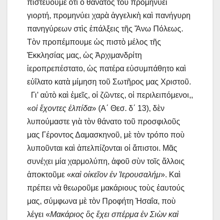
πιστεύουμε ὅτι ὁ θάνατός του προμηνύει
γιορτή, προμηνύει χαρὰ ἀγγελικὴ καὶ πανήγυρη
πανηγύρεων στὶς ἐπάλξεις τῆς Ἄνω Πόλεως.
Τὸν προπέμπουμε ὡς πιστὸ μέλος τῆς
Ἐκκλησίας μας, ὡς Ἀρχιμανδρίτη
ἱεροπρεπέστατο, ὡς πατέρα εὐσυμπάθητο καὶ
εὐΐλατο κατὰ μίμηση τοῦ Σωτῆρος μας Χριστοῦ.
Γι’ αὐτὸ καὶ ἐμεῖς, οἱ ζῶντες, οἱ περιλειπόμενοι,,
«
οἱ ἔχοντες ἐλπίδα
» (Α΄ Θεσ. δ΄ 13), δὲν
λυπούμαστε γιὰ τὸν θάνατο τοῦ προσφιλοῦς
μας Γέροντος Δαμασκηνοῦ, μὲ τὸν τρόπο ποὺ
λυποῦνται καὶ ἀπελπίζονται οἱ ἄπιστοι. Μᾶς
συνέχει μία χαρμολύπη, ἀφοῦ σὺν τοῖς ἄλλοις
ἀποκτοῦμε «
καὶ οἰκεῖον ἐν Ἱερουσαλήμ
». Καὶ
πρέπει νὰ θεωροῦμε μακάριους τοὺς ἑαυτούς
μας, σύμφωνα μὲ τὸν Προφήτη Ἠσαΐα, ποὺ
λέγει «
Μακάριος ὃς ἔχει σπέρμα ἐν Σιὼν καὶ