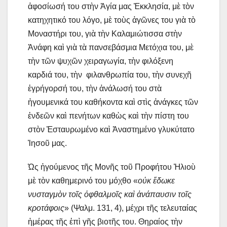
ἀφοσίωσή του στὴν Ἁγία μας Ἐκκλησία, μὲ τὸν
κατηχητικό του λόγο, μὲ τοὺς ἀγῶνες του γιὰ τὸ
Μοναστήρι του, γιὰ τὴν Καλαμιώτισσα στὴν
Ἀνάφη καὶ γιὰ τὰ πανσεβάσμια Μετόχια του, μὲ
τὴν τῶν ψυχῶν χειραγωγία, τὴν φιλόξενη
καρδιά του, τὴν φιλανθρωπία του, τὴν συνεχῆ
ἐγρήγορσή του, τὴν ἀνάλωσή του στὰ
ἡγουμενικά του καθήκοντα καὶ στὶς ἀνάγκες τῶν
ἐνδεῶν καὶ πενήτων καθὼς καὶ τὴν πίστη του
στὸν Ἐσταυρωμένο καὶ Ἀναστημένο γλυκύτατο
Ἰησοῦ μας.
​Ὡς ἡγούμενος τῆς Μονῆς τοῦ Προφήτου Ἠλιοὺ
μὲ τὸν καθημερινό του μόχθο «
οὐκ ἔδωκε
νυσταγμὸν τοῖς ὀφθαλμοῖς καὶ ἀνάπαυσιν τοῖς
κροτάφοις
» (Ψαλμ. 131, 4), μέχρι τῆς τελευταίας
ἡμέρας τῆς ἐπὶ γῆς βιοτῆς του. Θηραίος τὴν