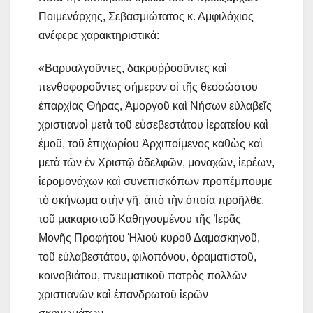
Ποιμενάρχης, Σεβασμιώτατος κ. Αμφιλόχιος
ανέφερε χαρακτηριστικά:
«Βαρυαλγοῦντες, δακρυῤῥοοῦντες καὶ
πενθοφοροῦντες σήμερον οἱ τῆς θεοσώστου
ἐπαρχίας Θήρας, Ἀμοργοῦ καὶ Νήσων εὐλαβεῖς
χριστιανοὶ μετὰ τοῦ εὐσεβεστάτου ἱερατείου καὶ
ἐμοῦ, τοῦ ἐπιχωρίου Ἀρχιποίμενος καθὼς καὶ
μετὰ τῶν ἐν Χριστῷ ἀδελφῶν, μοναχῶν, ἱερέων,
ἱερομονάχων καὶ συνεπισκόπων προπέμπουμε
τὸ σκήνωμα στὴν γῆ, ἀπὸ τὴν ὁποία προῆλθε,
τοῦ μακαριστοῦ Καθηγουμένου τῆς Ἱερᾶς
Μονῆς Προφήτου Ἠλιού κυροῦ Δαμασκηνοῦ,
τοῦ εὐλαβεστάτου, φιλοπόνου, ὁραματιστοῦ,
κοινοβιάτου, πνευματικοῦ πατρὸς πολλῶν
χριστιανῶν καὶ ἐπανδρωτοῦ ἱερῶν