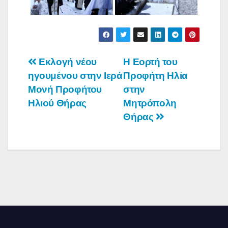
Πλοήγηση
Εκλογή νέου
Η Εορτή του
ηγουμένου στην Ιερά
Προφήτη Ηλία
άρθρων
Μονή Προφήτου
στην
Ηλιού Θήρας
Μητρόπολη
Θήρας