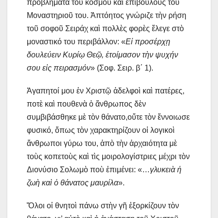
προβλήματα τοῦ κόσμου καὶ ἐπιβούλους τοῦ
Μοναστηριοῦ του. Ἀπτόητος γνώριζε τὴν ρήση
τοῦ σοφοῦ Σειράχ καὶ πολλὲς φορὲς ἔλεγε στὸ
μοναστικό του περιβάλλον: «
Εἰ προσέρχῃ
δουλεύειν Κυρίῳ Θεῷ, ἑτοίμασον τὴν ψυχήν
σου εἰς πειρασμόν
» (Σοφ. Σειρ. β΄ 1).
Ἀγαπητοί μου ἐν Χριστῷ ἀδελφοὶ καὶ πατέρες,
ποτὲ καὶ πουθενὰ ὁ ἄνθρωπος δὲν
συμβιβάσθηκε μὲ τὸν θάνατο,οὔτε τὸν ἔννοιωσε
φυσικό, ὅπως τὸν χαρακτηρίζουν οἱ λογικοὶ
ἄνθρωποι γύρω του, ἀπὸ τὴν ἀρχαιότητα μὲ
τοὺς κοπετοὺς καὶ τὶς μοιρολογίστριες μέχρι τὸν
Διονύσιο Σολωμὸ ποὺ ἐπιμένει: «…
γλυκειὰ ἡ
ζωὴ καὶ ὁ θάνατος μαυρίλα
».
Ὅλοι οἱ θνητοὶ πάνω στὴν γῆ ἐξορκίζουν τὸν