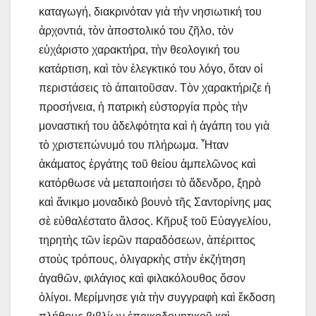
καταγωγή, διακρινόταν γιὰ τὴν νησιωτική του
ἀρχοντιά, τὸν ἀποστολικό του ζῆλο, τὸν
εὐχάριστο χαρακτήρα, τὴν θεολογική του
κατάρτιση, καὶ τὸν ἐλεγκτικό του λόγο, ὅταν οἱ
περιστάσεις τὸ ἀπαιτοῦσαν. Τὸν χαρακτήριζε ἡ
προσήνεια, ἡ πατρικὴ εὐστοργία πρὸς τὴν
μοναστική του ἀδελφότητα καὶ ἡ ἀγάπη του γιὰ
τὸ χριστεπώνυμό του πλήρωμα. Ἦταν
ἀκάματος ἐργάτης τοῦ θείου ἀμπελῶνος καὶ
κατόρθωσε νὰ μεταποιήσει τὸ ἄδενδρο, ξηρὸ
καὶ ἄνικμο μοναδικὸ βουνὸ τῆς Σαντορίνης μας
σὲ εὐθαλέστατο ἄλσος. Κῆρυξ τοῦ Εὐαγγελίου,
τηρητὴς τῶν ἱερῶν παραδόσεων, ἀπέριττος
στοὺς τρόπους, ὀλιγαρκὴς στὴν ἐκζήτηση
ἀγαθῶν, φιλάγιος καὶ φιλακόλουθος ὅσον
ὀλίγοι. Μερίμνησε γιὰ τὴν συγγραφὴ καὶ ἔκδοση