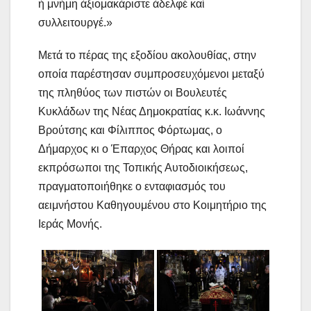
ἡ μνήμη ἀξιομακάριστε ἀδελφέ καί
συλλειτουργέ.»
Μετά το πέρας της εξοδίου ακολουθίας, στην
οποία παρέστησαν συμπροσευχόμενοι μεταξύ
της πληθύος των πιστών οι Βουλευτές
Κυκλάδων της Νέας Δημοκρατίας κ.κ. Ιωάννης
Βρούτσης και Φίλιππος Φόρτωμας, ο
Δήμαρχος κι ο Έπαρχος Θήρας και λοιποί
εκπρόσωποι της Τοπικής Αυτοδιοικήσεως,
πραγματοποιήθηκε ο ενταφιασμός του
αειμνήστου Καθηγουμένου στο Κοιμητήριο της
Ιεράς Μονής.