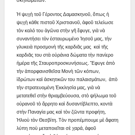
σκηνωμάτων.
Ἡ ψυχὴ τοῦ Γέροντος Δαμασκηνοῦ, ὅπως ἡ
ψυχὴ κάθε πιστοῦ Χριστιανοῦ, ἀφοῦ τελείωσε
τὸν καλό του ἀγῶνα στὴν γῆ ἔφυγε, γιὰ νὰ
συναντήσει τὸν ἐσταυρωμένο Ἰησοῦ μας, τὴν
γλυκειὰ προσμονὴ τῆς καρδιᾶς μας καὶ τῆς
καρδιᾶς του στὰ οὐράνια δώματα τὴν πανίερο
ἡμέρα τῆς Σταυροπροσκυνήσεως. Ἔφυγε ἀπὸ
τὴν ἀπορφανισθεῖσα Μονὴ τῶν κόπων,
ἱδρώτων καὶ ἀσκητικῶν του παλαισμάτων, ἀπὸ
τὴν στρατευομένη Ἐκκλησία μας, γιὰ νὰ
μετατεθεῖ στὴν θριαμβεύουσα, στὸ ψήλωμα τοῦ
οὐρανοῦ τὸ ἄρρητο καὶ δυσαντίβλεπτο, κοντὰ
στὴν Παναγία μας καὶ τὸν ζῶντα προφήτη,
Ἠλιοὺ τὸν Θεσβίτη. Τὸν προπέμπουμε μὲ ἄφατη
λύπη ποὺ μεταποιεῖται σὲ χαρά, ἀφοῦ