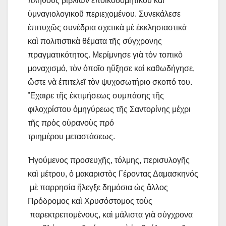
πλήθους βιβλίων ἐποικοδομητικοῦ καὶ
ὑμναγιολογικοῦ περιεχομένου. Συνεκάλεσε
ἐπιτυχῶς συνέδρια σχετικὰ μὲ ἐκκλησιαστικὰ
καὶ πολιτιστικὰ θέματα τῆς σύγχρονης
πραγματικότητος. Μερίμνησε γιὰ τὸν τοπικὸ
μοναχισμό, τὸν ὁποῖο ηὔξησε καὶ καθωδήγησε,
ὥστε νὰ ἐπιτελεῖ τὸν ψυχοσωτήριο σκοπό του.
Ἔχαιρε τῆς ἐκτιμήσεως συμπάσης τῆς
φιλοχρίστου ὁμηγύρεως τῆς Σαντορίνης μέχρι
τῆς πρὸς οὐρανοὺς πρό
τριημέρου μεταστάσεως.
​Ἡγούμενος προσευχῆς, τόλμης, περισυλογῆς
καὶ μέτρου, ὁ μακαριστὸς Γέροντας Δαμασκηνός
μὲ παρρησία ἤλεγξε δημόσια ὡς ἄλλος
Πρόδρομος καὶ Χρυσόστομος τοὺς
παρεκτρεπομένους, καὶ μάλιστα γιὰ σύγχρονα