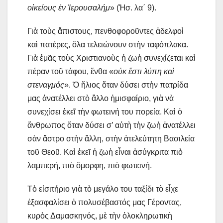
οἰκείους ἐν Ἰερουσαλήμ
» (Ἠσ. λα΄ 9).
​Γιὰ τοὺς ἄπιστους, πενθοφοροῦντες ἀδελφοὶ
καὶ πατέρες, ὅλα τελειώνουν στὴν ταφόπλακα.
Γιὰ ἐμᾶς τοὺς Χριστιανοὺς ἡ ζωὴ συνεχίζεται καὶ
πέραν τοῦ τάφου, ἔνθα «
οὐκ ἔστι λύπη καὶ
στεναγμός
». Ὁ ἥλιος ὅταν δύσει στὴν πατρίδα
μας ἀνατέλλει στὸ ἄλλο ἡμισφαίριο, γιὰ νὰ
συνεχίσει ἐκεῖ τὴν φωτεινή του πορεία. Καὶ ὁ
ἄνθρωπος ὅταν δύσει σ’ αὐτὴ τὴν ζωὴ ἀνατέλλει
σὰν ἄστρο στὴν ἄλλη, στὴν ἀτελεύτητη Βασιλεία
τοῦ Θεοῦ. Καὶ ἐκεῖ ἡ ζωὴ εἶναι ἀσύγκριτα πιὸ
λαμπερή, πιὸ ὄμορφη, πιὸ φωτεινή.
​Τὸ εἰσιτήριο γιὰ τὸ μεγάλο του ταξίδι τὸ εἶχε
ἐξασφαλίσει ὁ πολυσέβαστός μας Γέροντας,
κυρὸς Δαμασκηνός, μὲ τὴν ὁλοκληρωτικὴ