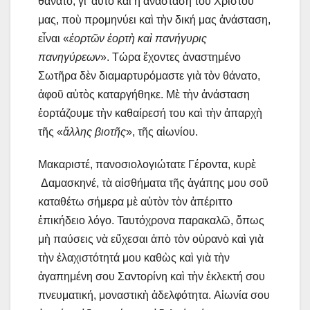
θάνατο, γι’ αὐτὸ καὶ ἡ ἀνάσταση τοῦ Χριστοῦ
μας, ποὺ προμηνύει καὶ τὴν δική μας ἀνάσταση,
εἶναι «
ἑορτῶν ἑορτὴ καὶ πανήγυρις
πανηγύρεων
». Τώρα ἔχοντες ἀναστημένο
Σωτῆρα δὲν διαμαρτυρόμαστε γιὰ τὸν θάνατο,
ἀφοῦ αὐτὸς καταργήθηκε. Μὲ τὴν ἀνάσταση
ἑορτάζουμε τὴν καθαίρεσή του καὶ τὴν ἀπαρχὴ
τῆς «
ἄλλης βιοτῆς
», τῆς αἰωνίου.
Μακαριστέ, πανοσιολογιώτατε Γέροντα, κυρὲ
Δαμασκηνέ, τὰ αἰσθήματα τῆς ἀγάπης μου σοῦ
καταθέτω σήμερα μὲ αὐτὸν τὸν ἀπέριττο
ἐπικήδειο λόγο. Ταυτόχρονα παρακαλῶ, ὅπως
μὴ παύσεις νὰ εὔχεσαι ἀπὸ τὸν οὐρανὸ καὶ γιὰ
τὴν ἐλαχιστότητά μου καθὼς καὶ γιὰ τὴν
ἀγαπημένη σου Σαντορίνη καὶ τὴν ἐκλεκτή σου
πνευματική, μοναστικὴ ἀδελφότητα. Αἰωνία σου