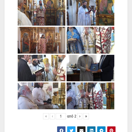
«
‹
από
2
›
»