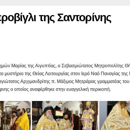
ροβίγλι της Σαντορίνης
 ημών Μαρίας της Αιγυπτίας, ο Σεβασμιώτατος Μητροπολίτης 
το μυστήριο της Θείας Λειτουργίας στον Ιερό Ναό Παναγίας της
ογιώτατος Αρχιμανδρίτης π. Μάξιμος Μητράρας γραμματέας το
φνης ο οποίος αναφέρθηκε στην ευαγγελική περικοπή.