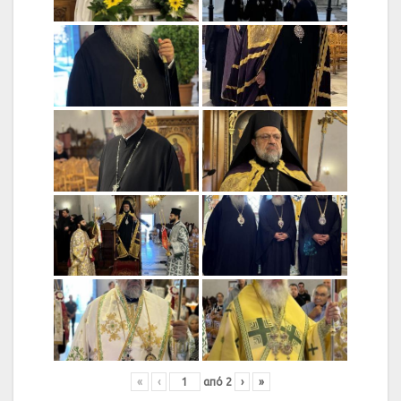
«
‹
από
2
›
»