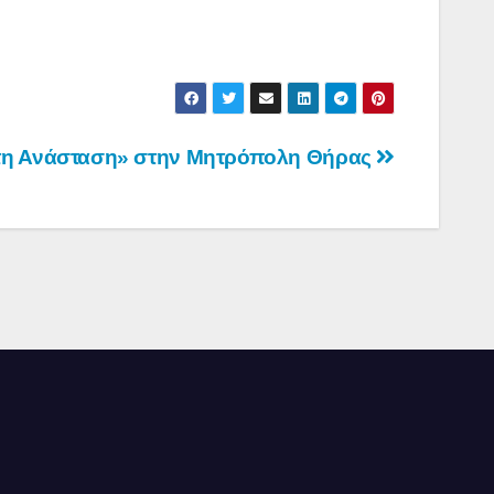
η Ανάσταση» στην Μητρόπολη Θήρας